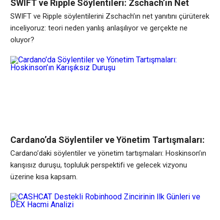
SWIFT ve Ripple Söylentileri: Zschach’ın Net
Yanıtıyla Çürülen Bir Teori
SWIFT ve Ripple söylentilerini Zschach’ın net yanıtını çürüterek
inceliyoruz: teori neden yanlış anlaşılıyor ve gerçekte ne
oluyor?
Cardano’da Söylentiler ve Yönetim Tartışmaları:
Hoskinson’ın Karışıksız Duruşu
Cardano’daki söylentiler ve yönetim tartışmaları: Hoskinson’ın
karışısız duruşu, topluluk perspektifi ve gelecek vizyonu
üzerine kısa kapsam.