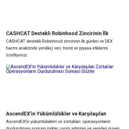
CASHCAT Destekli Robinhood Zincirinin İlk
Günleri ve DEX Hacmi Analizi
CASHCAT destekli Robinhood zincirinin ilk günleri ve DEX
hacmi analizinde yenilikçi veri, trend ve piyasa etkilerini
özetliyoruz.
AscendEX’in Yükümlülükler ve Karşılaşılan
Zorluklar: Operasyonların Durdurulması Sonrası
AscendEX’in yükümlülükleri ve zorlukları: operasyonların
Gözler
durdurulması sonrası riskler, uyum adımları ve yeniden güven