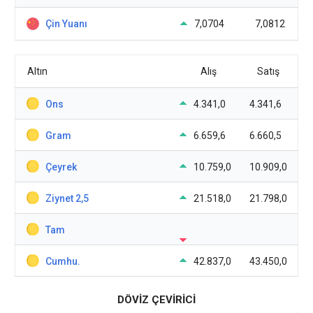
Çin Yuanı
7,0704
7,0812
Altın
Alış
Satış
Ons
4.341,0
4.341,6
Gram
6.659,6
6.660,5
Çeyrek
10.759,0
10.909,0
Ziynet 2,5
21.518,0
21.798,0
Tam
Cumhu.
42.837,0
43.450,0
DÖVİZ ÇEVİRİCİ