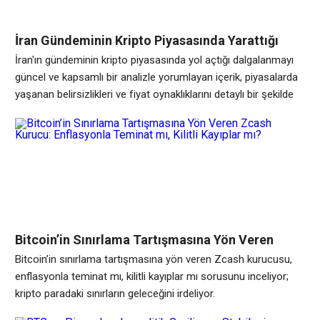
İran Gündeminin Kripto Piyasasında Yarattığı
Dalgalanmayı Yorumlayan Güncel Analiz
İran'ın gündeminin kripto piyasasında yol açtığı dalgalanmayı
güncel ve kapsamlı bir analizle yorumlayan içerik, piyasalarda
yaşanan belirsizlikleri ve fiyat oynaklıklarını detaylı bir şekilde
ele almaktadır. Bu analizde, İran'ın yeni düzenlemeleri,
ekonomik yaptırımlar ve merkez bankası politikalarının kripto
para fiyatlarına etkileri incelenmektedir. Ayrıca, yatırımcıların bu
dalgalanmalara karşı alabilecekleri önlemler ve piyasanın
gelecekteki seyrine ilişkin öngörüler de sunulmaktadır.
Bitcoin’in Sınırlama Tartışmasına Yön Veren
Zcash Kurucu: Enflasyonla Teminat mı, Kilitli
Bitcoin’in sınırlama tartışmasına yön veren Zcash kurucusu,
Kayıplar mı?
enflasyonla teminat mı, kilitli kayıplar mı sorusunu inceliyor;
kripto paradaki sınırların geleceğini irdeliyor.