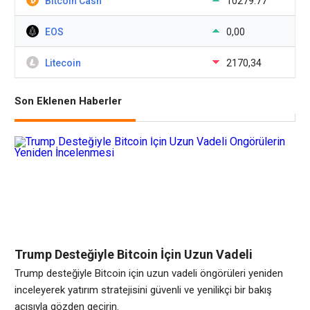
Bitcoin Cash
10279.77
EOS
0,00
Litecoin
2170,34
Son Eklenen Haberler
Trump Desteğiyle Bitcoin İçin Uzun Vadeli
Öngörülerin Yeniden İncelenmesi
Trump desteğiyle Bitcoin için uzun vadeli öngörüleri yeniden
inceleyerek yatırım stratejisini güvenli ve yenilikçi bir bakış
açısıyla gözden geçirin.