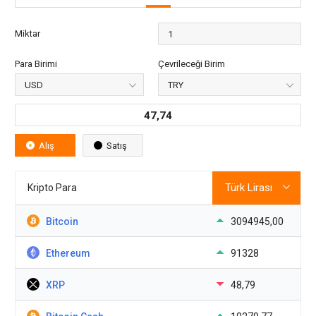
Miktar
Para Birimi
Çevrileceği Birim
47,74
Alış
Satış
Kripto Para
Bitcoin
3094945,00
Ethereum
91328
XRP
48,79