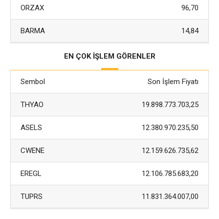
ORZAX
96,70
BARMA
14,84
EN ÇOK İŞLEM GÖRENLER
Sembol
Son İşlem Fiyatı
THYAO
19.898.773.703,25
ASELS
12.380.970.235,50
CWENE
12.159.626.735,62
EREGL
12.106.785.683,20
TUPRS
11.831.364.007,00