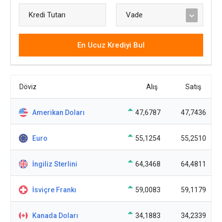
En Ucuz Krediyi Bul
Döviz
Alış
Satış
Amerikan Doları
47,6787
47,7436
Euro
55,1254
55,2510
İngiliz Sterlini
64,3468
64,4811
İsviçre Frankı
59,0083
59,1179
Kanada Doları
34,1883
34,2339