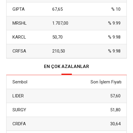
GIPTA
67,65
% 10
MRSHL
1.707,00
% 9.99
KARCL
50,70
% 9.98
CRFSA
210,50
% 9.98
EN ÇOK AZALANLAR
Sembol
Son İşlem Fiyatı
LIDER
57,60
SURGY
51,80
CRDFA
30,64