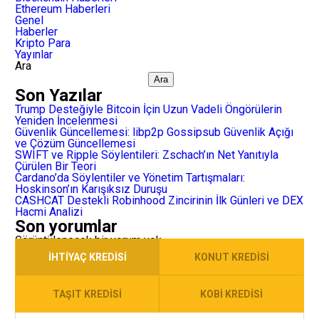
Ethereum Haberleri
Genel
Haberler
Kripto Para
Yayınlar
Ara
Ara
Son Yazılar
Trump Desteğiyle Bitcoin İçin Uzun Vadeli Öngörülerin
Yeniden İncelenmesi
Güvenlik Güncellemesi: libp2p Gossipsub Güvenlik Açığı
ve Çözüm Güncellemesi
SWIFT ve Ripple Söylentileri: Zschach’ın Net Yanıtıyla
Çürülen Bir Teori
Cardano’da Söylentiler ve Yönetim Tartışmaları:
Hoskinson’ın Karışıksız Duruşu
CASHCAT Destekli Robinhood Zincirinin İlk Günleri ve DEX
Hacmi Analizi
Son yorumlar
Görüntülenecek bir yorum yok.
İHTIYAÇ KREDISI
KONUT KREDISI
TAŞIT KREDISI
KOBI KREDISI